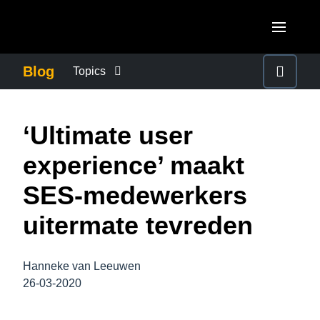
Skip to main content
AMERICAS
Blog
Topics
United States (English)
BUSINESS CONTINUITY
EUROPE
‘Ultimate user
Canada (English)
United Kingdom (English)
COMPANY NEWS
ASIA PACIFIC
experience’ maakt
Canada (Français)
France (Français)
Australia (English)
SES-medewerkers
México (Español)
CONTROL COMPANY COSTS
Deutschland (Deutsch)
India (English)
uitermate tevreden
Brasil (Português)
Italia (Italiano)
DUTY OF CARE
日本（日本語)
Nederlands (English)
Hanneke van Leeuwen
Singapore (English)
EMPLOYEE EXPERIENCE
26-03-2020
Sweden (English)
Denmark (English)