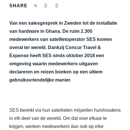
FRAUD AND COMPLIANCE
SHARE
Finland (English)
GROWTH AND OPTIMIZATION
Van een salesgesprek in Zweden tot de installatie
Belgium (English)
van hardware in Ghana. De ruim 2.300
España (Español)
SUSTAINABILITY
medewerkers van satellietoperator SES komen
overal ter wereld. Dankzij Concur Travel &
Norway (English)
Expense heeft SES sinds oktober 2018 een
TRAVEL AND EXPENSE
omgeving waarin medewerkers uitgaven
declareren en reizen boeken op een ultiem
gebruiksvriendelijke manier.
SES bereikt via hun satellieten miljarden huishoudens
in elk deel van de wereld. Om dat voor elkaar te
krijgen, werken medewerkers dan ook op elke